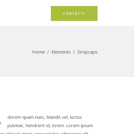
CONTATTI
Home
/
Elements
/
Dropcaps
A
dorem quam nunc, blandit vel, luctus
pulvinar, hendrerit id, lorem. Lorem ipsum
or sitoret amet, consectetur adipisicing elit,