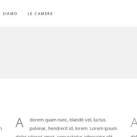
I SIAMO
LE CAMERE
A
dorem quam nunc, blandit vel, luctus
m
pulvinar, hendrerit id, lorem. Lorem ipsum
dolor sitoret amet, consectetur adipisicing elit,
dol