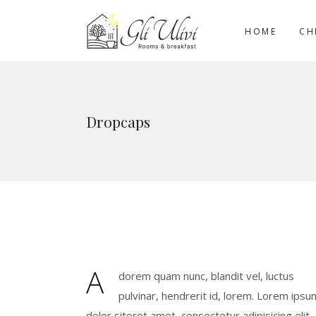
HOME
CH
Dropcaps
A
dorem quam nunc, blandit vel, luctus
pulvinar, hendrerit id, lorem. Lorem ipsu
dolor sitoret amet, consectetur adipisicing elit,