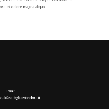
bore et dolore magna aliqua.
Email:
akfast@gliuliviandora.it