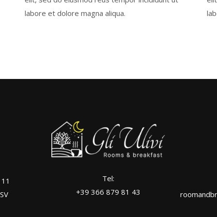
labore et dolore magna aliqua.
la
Tel:
, 11
+39 366 879 81 43
 SV
roomandbre