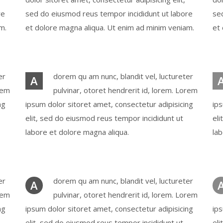
re
sed do eiusmod reus tempor incididunt ut labore
se
m.
et dolore magna aliqua. Ut enim ad minim veniam.
et
ter
dorem qu am nunc, blandit vel, luctureter
A
rem
pulvinar, otoret hendrerit id, lorem. Lorem
ng
ipsum dolor sitoret amet, consectetur adipisicing
ips
elit, sed do eiusmod reus tempor incididunt ut
eli
labore et dolore magna aliqua.
la
ter
dorem qu am nunc, blandit vel, luctureter
A
rem
pulvinar, otoret hendrerit id, lorem. Lorem
ng
ipsum dolor sitoret amet, consectetur adipisicing
ips
elit, sed do eiusmod reus tempor incididunt ut
eli