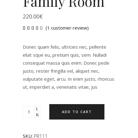
Family Room
220.00
€
(
1
customer review)
Rated
1
4.00
out
of 5
Donec quam felis, ultricies nec, pellente
based
on
eluit sque eu, pretium quis, sem. Nulladi
customer
consequat massa quis enim. Donec pede
rating
justo, rester fringilla vel, aliquet nec,
vulputate eget, arcu. In enim justo, rhoncus
ut, imperdiet a, venenatis vitae, jus
ADD TO CART
SKU:
PR111