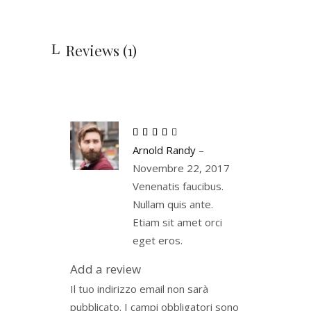
Reviews (1)
Rated
4
Arnold Randy
–
out
of 5
Novembre 22, 2017
Venenatis faucibus.
Nullam quis ante.
Etiam sit amet orci
eget eros.
Add a review
Il tuo indirizzo email non sarà
pubblicato.
I campi obbligatori sono