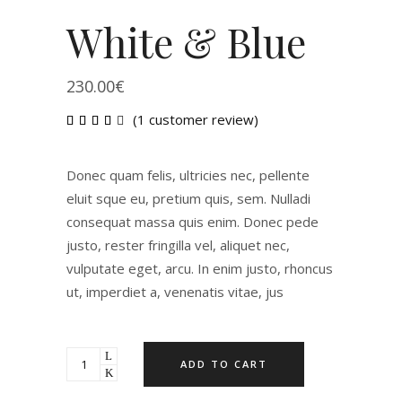
White & Blue
230.00
€
(
1
customer review)
Rated
1
4.00
out
of 5
Donec quam felis, ultricies nec, pellente
based
on
eluit sque eu, pretium quis, sem. Nulladi
customer
consequat massa quis enim. Donec pede
rating
justo, rester fringilla vel, aliquet nec,
vulputate eget, arcu. In enim justo, rhoncus
ut, imperdiet a, venenatis vitae, jus
ADD TO CART