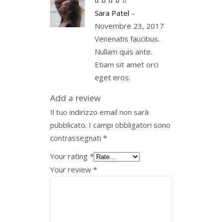
Rated
4
Sara Patel
–
out
of 5
Novembre 23, 2017
Venenatis faucibus.
Nullam quis ante.
Etiam sit amet orci
eget eros.
Add a review
Il tuo indirizzo email non sarà
pubblicato.
I campi obbligatori sono
contrassegnati
*
Your rating
*
Your review
*