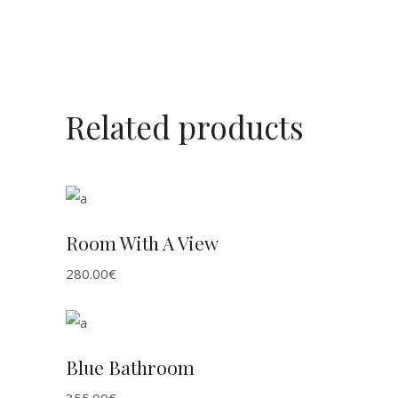
Related products
ADD TO CART
Room With A View
280.00
€
ADD TO CART
Blue Bathroom
355.00
€